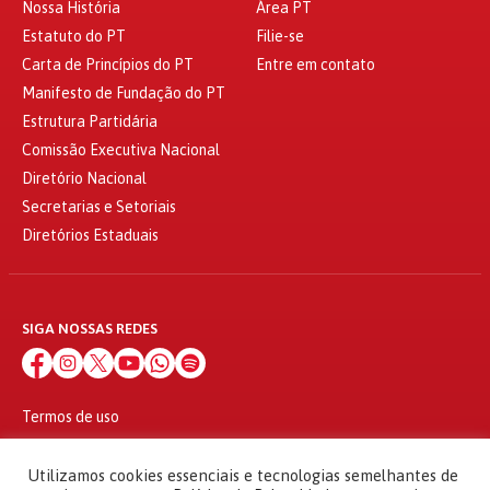
Nossa História
Área PT
Estatuto do PT
Filie-se
Carta de Princípios do PT
Entre em contato
Manifesto de Fundação do PT
Estrutura Partidária
Comissão Executiva Nacional
Diretório Nacional
Secretarias e Setoriais
Diretórios Estaduais
SIGA NOSSAS REDES
Termos de uso
Política de privacidade
© 2010 - 2026
Utilizamos cookies essenciais e tecnologias semelhantes de