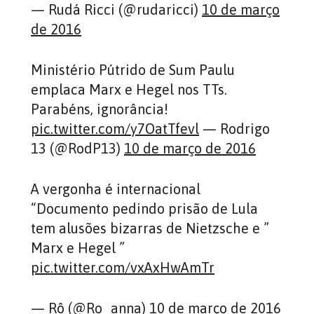
— Rudá Ricci (@rudaricci)
10 de março
de 2016
Ministério Pútrido de Sum Paulu
emplaca Marx e Hegel nos TTs.
Parabéns, ignorância!
pic.twitter.com/y7OatTfevl
— Rodrigo
13 (@RodP13)
10 de março de 2016
A vergonha é internacional
“Documento pedindo prisão de Lula
tem alusões bizarras de Nietzsche e ”
Marx e Hegel ”
pic.twitter.com/vxAxHwAmTr
— Rô (@Ro_anna)
10 de março de 2016