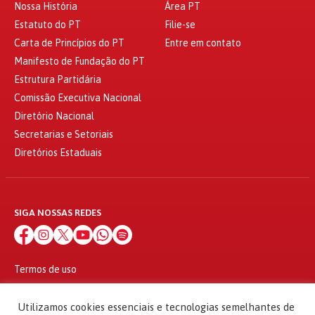
Nossa História
Área PT
Estatuto do PT
Filie-se
Carta de Princípios do PT
Entre em contato
Manifesto de Fundação do PT
Estrutura Partidária
Comissão Executiva Nacional
Diretório Nacional
Secretarias e Setoriais
Diretórios Estaduais
SIGA NOSSAS REDES
Termos de uso
Política de privacidade
© 2010 - 2026
Utilizamos cookies essenciais e tecnologias semelhantes de