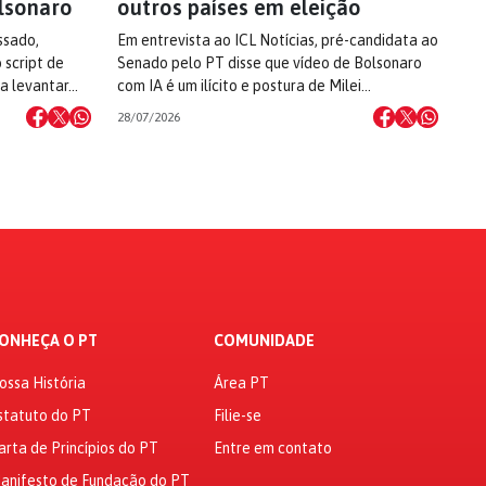
lsonaro
outros países em eleição
ssado,
Em entrevista ao ICL Notícias, pré-candidata ao
 script de
Senado pelo PT disse que vídeo de Bolsonaro
 a levantar…
com IA é um ilícito e postura de Milei…
28/07/2026
ONHEÇA O PT
COMUNIDADE
ossa História
Área PT
statuto do PT
Filie-se
arta de Princípios do PT
Entre em contato
anifesto de Fundação do PT