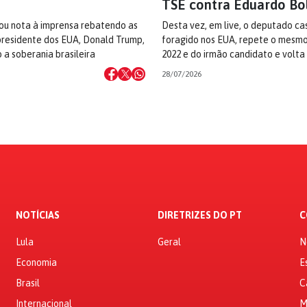
TSE contra Eduardo Bo
ou nota à imprensa rebatendo as
Desta vez, em live, o deputado ca
residente dos EUA, Donald Trump,
foragido nos EUA, repete o mesmo
 a soberania brasileira
2022 e do irmão candidato e volta
28/07/2026
NOTÍCIAS
DIRETRIZES DO PT
C
Lula
Geral
N
Economia
E
Brasil
C
Internacional
M