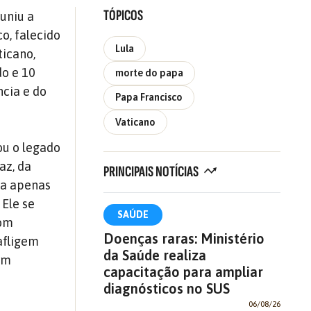
TÓPICOS
uniu a
o, falecido
Lula
ticano,
do e 10
morte do papa
cia e do
Papa Francisco
Vaticano
ou o legado
az, da
PRINCIPAIS NOTÍCIAS
ra apenas
 Ele se
SAÚDE
com
Doenças raras: Ministério
afligem
da Saúde realiza
om
capacitação para ampliar
diagnósticos no SUS
06/08/26