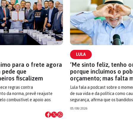
LULA
nimo para o frete agora
‘Me sinto feliz, tenho 
la pede que
porque incluímos o pob
eiros fiscalizem
orçamento; mas falta m
ece regras contra
Lula fala a podcast sobre o mome
to da norma, prevê reajuste
de sua vida e da política como cau
elo combustível e apoio aos
segurança, afirma que os bandido
05/08/2026