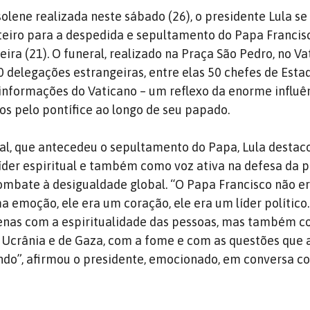
lene realizada neste sábado (26), o presidente Lula se 
teiro para a despedida e sepultamento do Papa Francisc
ira (21). O funeral, realizado na Praça São Pedro, no Va
 delegações estrangeiras, entre elas 50 chefes de Esta
nformações do Vaticano – um reflexo da enorme influên
os pelo pontífice ao longo de seu papado.
al, que antecedeu o sepultamento do Papa, Lula destac
íder espiritual e também como voz ativa na defesa da p
 combate à desigualdade global. “O Papa Francisco não e
 emoção, ele era um coração, ele era um líder político.
nas com a espiritualidade das pessoas, mas também 
 Ucrânia e de Gaza, com a fome e com as questões que 
ndo”, afirmou o presidente, emocionado, em conversa c