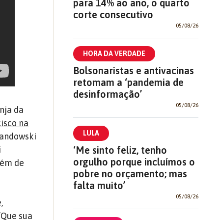
para 14% ao ano, o quarto
corte consecutivo
05/08/26
HORA DA VERDADE
Bolsonaristas e antivacinas
retomam a ‘pandemia de
desinformação’
05/08/26
nja da
cisco na
LULA
wandowski
‘Me sinto feliz, tenho
i
orgulho porque incluímos o
além de
pobre no orçamento; mas
falta muito’
05/08/26
,
“Que sua