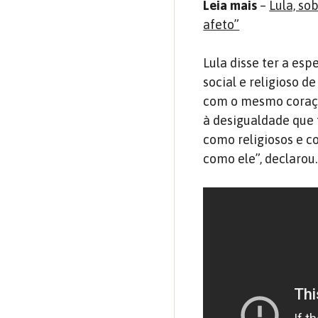
Leia mais
–
Lula, so
afeto”
Lula disse ter a e
social e religioso d
com o mesmo coraç
à desigualdade que 
como religiosos e c
como ele”, declarou.