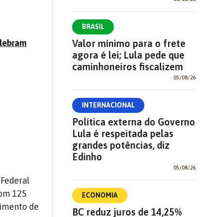
BRASIL
Valor mínimo para o frete
elebram
agora é lei; Lula pede que
caminhoneiros fiscalizem
05/08/26
INTERNACIONAL
Política externa do Governo
Lula é respeitada pelas
grandes potências, diz
Edinho
05/08/26
 Federal
com 125
ECONOMIA
cimento de
BC reduz juros de 14,25%