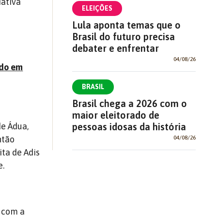
iativa
ELEIÇÕES
Lula aponta temas que o
Brasil do futuro precisa
debater e enfrentar
04/08/26
ndo em
BRASIL
Brasil chega a 2026 com o
maior eleitorado de
pessoas idosas da história
de Ádua,
04/08/26
ntão
ita de Adis
e.
 com a