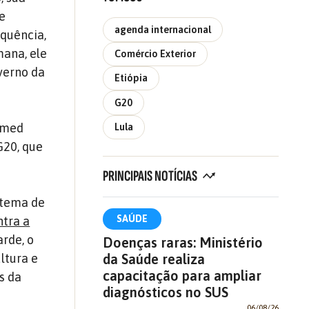
de
agenda internacional
quência,
mana, ele
Comércio Exterior
verno da
Etiópia
G20
Ahmed
Lula
G20, que
PRINCIPAIS NOTÍCIAS
stema de
SAÚDE
ntra a
arde, o
Doenças raras: Ministério
da Saúde realiza
ltura e
capacitação para ampliar
s da
diagnósticos no SUS
06/08/26