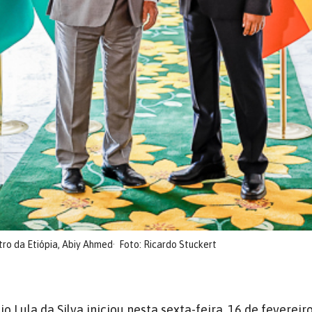
tro da Etiópia, Abiy Ahmed
Foto: Ricardo Stuckert
io Lula da Silva iniciou nesta sexta-feira, 16 de fevereiro