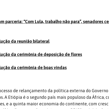
iam parceria: “Com Lula, trabalho não para”, senadores c
lução da reunião bilateral
olução da cerimônia de deposição de flores
olução da cerimônia de boas vindas
processo de relançamento da política externa do Governo
os. A Etiópia é o segundo país mais populoso da África, 
es, e a quinta maior economia do continente, com cres