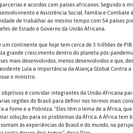
 parcerias e acordos com países africanos. Segundo o mi
senvolvimento e Assistência Social, Família e Combate à
unidade de trabalhar ao mesmo tempo com 54 países pr
efes de Estado e Governo da União Africana.
 um continente que hoje tem cerca de 3 trilhões de PIB. 
la grande crescimento dentro do planeta pós-pandemia
es mais desenvolvidos, menos desenvolvidos e que, desd
sidente Lula a importância da Aliança Global Contra a
isse o ministro.
 objetivos é convidar integrantes da União Africana par
rias regiões do Brasil para definir nos termos mais cons
ra a Fome e a Pobreza. “Eles têm o lema de a África, qu
ntar solução para os problemas da África. A África tem 
 somam às experiências do Brasil e do mundo, na persp
conta desses dois temas”, disse Dias.