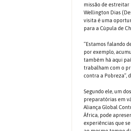
missão de estreitar
Wellington Dias (De
visita é uma oport
para a Cúpula de Ch
“Estamos falando de
por exemplo, acumu
também há aqui país
trabalham com o pre
contra a Pobreza”, d
Segundo ele, um dos
preparatórias em vá
Aliança Global Cont
África, pode aprese
experiências que se
ao mesmo tempo dar 