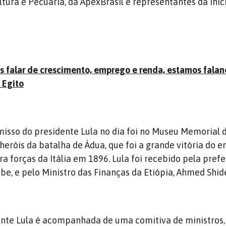
ltura e Pecuária, da ApexBrasil e representantes da inic
 falar de crescimento, emprego e renda, estamos fala
o Egito
sso do presidente Lula no dia foi no Museu Memorial 
eróis da batalha de Ádua, que foi a grande vitória do e
a forças da Itália em 1896. Lula foi recebido pela prefe
e, e pelo Ministro das Finanças da Etiópia, Ahmed Shid
ente Lula é acompanhada de uma comitiva de ministros,