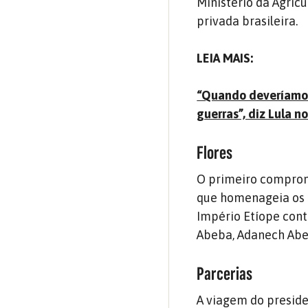
Ministério da Agricu
privada brasileira.
LEIA MAIS:
“Quando deveríamos
guerras”, diz Lula n
Flores
O primeiro compromi
que homenageia os h
Império Etíope contr
Abeba, Adanech Abeb
Parcerias
A viagem do presid