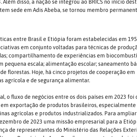
 Além disso, a nação se integrou ao BRICS no início dest
e tem sede em Adis Abeba, se tornou membro permanent
ticas entre Brasil e Etiópia foram estabelecidas em 195
niciativas em conjunto voltadas para técnicas de produç
das; compartilhamento de experiências em biocombustí
em pequena escala; alimentação escolar; saneamento bá
de florestas. Hoje, há cinco projetos de cooperação em
 agrícola e de segurança alimentar.
l, o fluxo de negócios entre os dois países em 2023 foi 
 em exportação de produtos brasileiros, especialmente
as agrícolas e produtos industrializados. Para ampliar 
ezembro de 2023 uma missão empresarial para a Etiópi
ça de representantes do Ministério das Relações Exteri