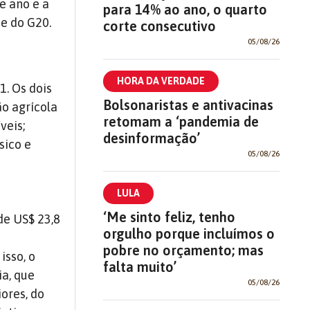
e ano e a
para 14% ao ano, o quarto
e do G20.
corte consecutivo
05/08/26
HORA DA VERDADE
1. Os dois
Bolsonaristas e antivacinas
ão agrícola
retomam a ‘pandemia de
veis;
desinformação’
sico e
05/08/26
LULA
‘Me sinto feliz, tenho
de US$ 23,8
orgulho porque incluímos o
pobre no orçamento; mas
isso, o
falta muito’
a, que
05/08/26
ores, do