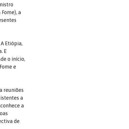
nistro
 Fome), a
esentes
A Etiópia,
. E
e o início,
 Fome e
a reuniões
istentes a
e conhece a
boas
ectiva de