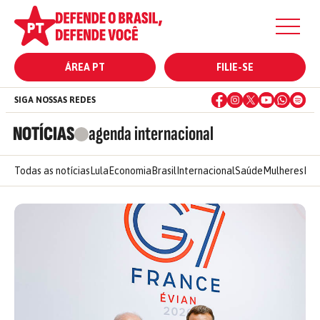
ÁREA PT
FILIE-SE
SIGA NOSSAS REDES
NOTÍCIAS
agenda internacional
Todas as notícias
Lula
Economia
Brasil
Internacional
Saúde
Mulheres
Ele