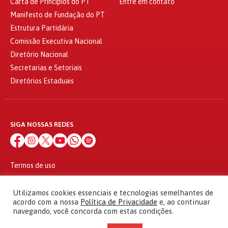
Carta de Princípios do PT
Entre em contato
Manifesto de Fundação do PT
Estrutura Partidária
Comissão Executiva Nacional
Diretório Nacional
Secretarias e Setoriais
Diretórios Estaduais
SIGA NOSSAS REDES
Termos de uso
Política de privacidade
© 2010 - 2026
Utilizamos cookies essenciais e tecnologias semelhantes de
Partido dos Trabalhadores Todos os direitos reservados
acordo com a nossa
Política de Privacidade
e, ao continuar
navegando, você concorda com estas condições.