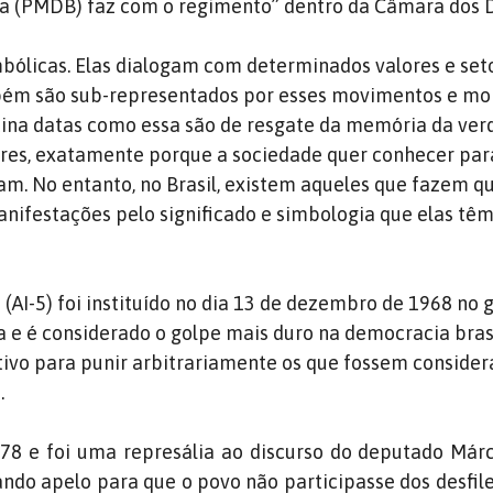
 (PMDB) faz com o regimento” dentro da Câmara dos 
mbólicas. Elas dialogam com determinados valores e set
ém são sub-representados por esses movimentos e mob
tina datas como essa são de resgate da memória da ver
res, exatamente porque a sociedade quer conhecer par
am. No entanto, no Brasil, existem aqueles que fazem q
anifestações pelo significado e simbologia que elas têm
5 (AI-5) foi instituído no dia 13 de dezembro de 1968 no
a e é considerado o golpe mais duro na democracia brasi
ivo para punir arbitrariamente os que fossem conside
.
978 e foi uma represália ao discurso do deputado Már
ando apelo para que o povo não participasse dos desfile