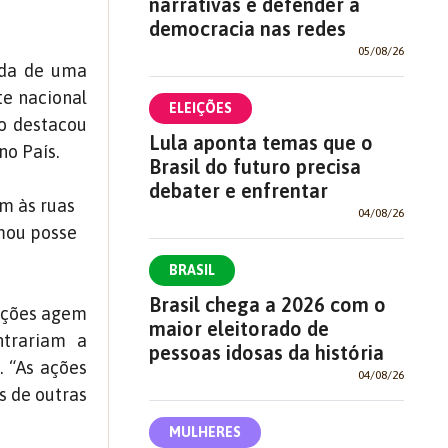
narrativas e defender a
democracia nas redes
05/08/26
ída de uma
e nacional
ELEIÇÕES
ão destacou
Lula aponta temas que o
no País.
Brasil do futuro precisa
debater e enfrentar
m às ruas
04/08/26
omou posse
BRASIL
Brasil chega a 2026 com o
ações agem
maior eleitorado de
ntrariam a
pessoas idosas da história
. “As ações
04/08/26
s de outras
MULHERES