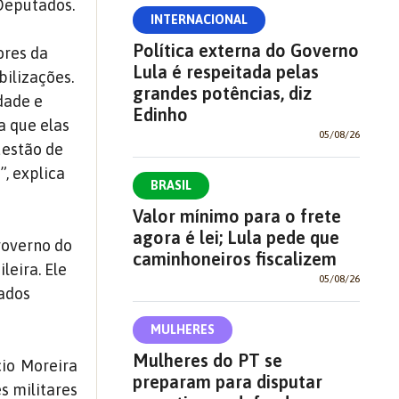
Deputados.
INTERNACIONAL
Política externa do Governo
ores da
Lula é respeitada pelas
ilizações.
grandes potências, diz
dade e
Edinho
a que elas
05/08/26
uestão de
”, explica
BRASIL
Valor mínimo para o frete
agora é lei; Lula pede que
 governo do
caminhoneiros fiscalizem
leira. Ele
05/08/26
rados
MULHERES
Mulheres do PT se
cio Moreira
preparam para disputar
s militares