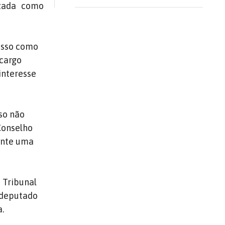
izada como
isso como
 cargo
interesse
so não
Conselho
ente uma
 Tribunal
O deputado
a.