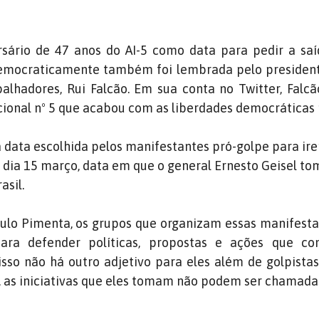
rsário de 47 anos do AI-5 como data para pedir a sa
democraticamente também foi lembrada pelo president
alhadores, Rui Falcão. Em sua conta no Twitter, Falc
ucional nº 5 que acabou com as liberdades democráticas 
 data escolhida pelos manifestantes pró-golpe para ire
o dia 15 março, data em que o general Ernesto Geisel t
asil.
ulo Pimenta, os grupos que organizam essas manifest
para defender políticas, propostas e ações que co
isso não há outro adjetivo para eles além de golpistas
 as iniciativas que eles tomam não podem ser chamada