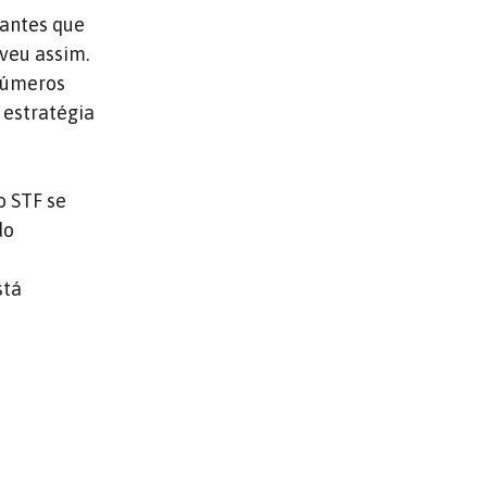
tantes que
veu assim.
inúmeros
 estratégia
o STF se
do
stá