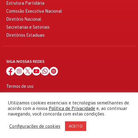
Estrutura Partidária
Comissão Executiva Nacional
Diretório Nacional
Secretarias e Setoriais
Diretórios Estaduais
SIGA NOSSAS REDES
Termos de uso
Política de privacidade
© 2010 - 2026
Utilizamos cookies essenciais e tecnologias semelhantes de
Partido dos Trabalhadores Todos os direitos reservados
acordo com a nossa
Política de Privacidade
e, ao continuar
navegando, você concorda com estas condições.
Configurações de cookies
ACEITO