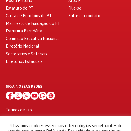
Nossa História
Área PT
Estatuto do PT
Filie-se
Carta de Princípios do PT
Entre em contato
Manifesto de Fundação do PT
Estrutura Partidária
Comissão Executiva Nacional
Diretório Nacional
Secretarias e Setoriais
Diretórios Estaduais
SIGA NOSSAS REDES
Termos de uso
Política de privacidade
© 2010 - 2026
Utilizamos cookies essenciais e tecnologias semelhantes de
Partido dos Trabalhadores Todos os direitos reservados
acordo com a nossa
Política de Privacidade
e, ao continuar