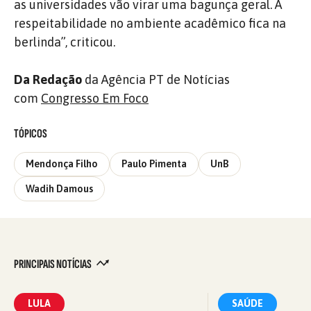
as universidades vão virar uma bagunça geral. A
respeitabilidade no ambiente acadêmico fica na
berlinda”, criticou.
Da Redação
da Agência PT de Notícias
com
Congresso Em Foco
TÓPICOS
Mendonça Filho
Paulo Pimenta
UnB
Wadih Damous
PRINCIPAIS NOTÍCIAS
LULA
SAÚDE