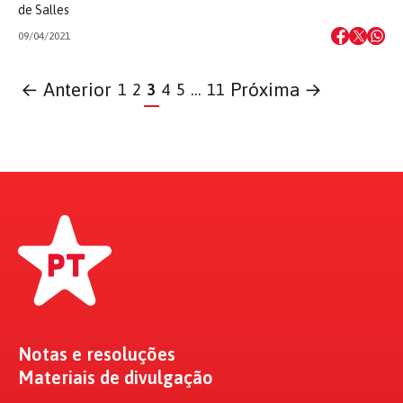
de Salles
09/04/2021
← Anterior
Próxima →
1
2
3
4
5
…
11
Notas e resoluções
Materiais de divulgação