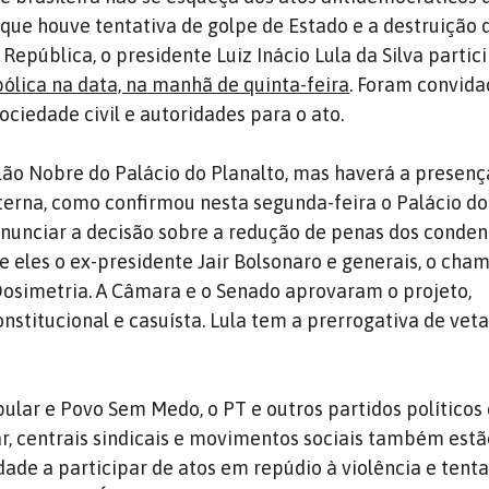
 que houve tentativa de golpe de Estado e a destruição 
República, o presidente Luiz Inácio Lula da Silva partic
ólica na data, na manhã de quinta-feira
. Foram convida
ociedade civil e autoridades para o ato.
lão Nobre do Palácio do Planalto, mas haverá a presenç
rna, como confirmou nesta segunda-feira o Palácio do 
nunciar a decisão sobre a redução de penas dos conde
re eles o ex-presidente Jair Bolsonaro e generais, o cha
 Dosimetria. A Câmara e o Senado aprovaram o projeto,
nstitucional e casuísta. Lula tem a prerrogativa de veta
opular e Povo Sem Medo, o PT e outros partidos político
, centrais sindicais e movimentos sociais também estã
ade a participar de atos em repúdio à violência e tenta