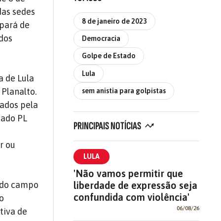
das sedes
8 de janeiro de 2023
ipará de
dos
Democracia
Golpe de Estado
Lula
a de Lula
Planalto.
sem anistia para golpistas
nados pela
mado PL
PRINCIPAIS NOTÍCIAS
r ou
LULA
'Não vamos permitir que
liberdade de expressão seja
s do campo
confundida com violência'
o
06/08/26
tiva de