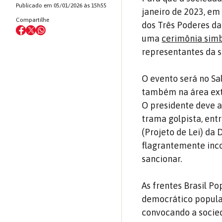
Publicado em 05/01/2026 às 15h55
janeiro de 2023, em
Compartilhe
dos Três Poderes da 
uma
cerimônia simb
representantes da s
O evento será no Sa
também na área exte
O presidente deve a
trama golpista, ent
(Projeto de Lei) da
flagrantemente inco
sancionar.
As frentes Brasil P
democrático popular
convocando a socied