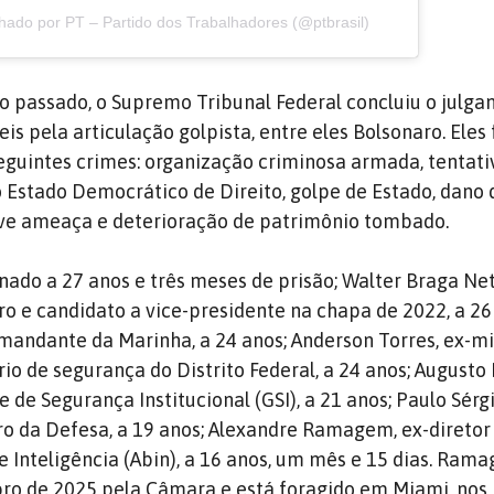
hado por PT – Partido dos Trabalhadores (@ptbrasil)
 passado, o Supremo Tribunal Federal concluiu o julg
is pela articulação golpista, entre eles Bolsonaro. Eles
guintes crimes: organização criminosa armada, tentati
o Estado Democrático de Direito, golpe de Estado, dano 
ave ameaça e deterioração de patrimônio tombado.
nado a 27 anos e três meses de prisão; Walter Braga Net
ro e candidato a vice-presidente na chapa de 2022, a 26
omandante da Marinha, a 24 anos; Anderson Torres, ex-mi
rio de segurança do Distrito Federal, a 24 anos; Augusto
 de Segurança Institucional (GSI), a 21 anos; Paulo Sérg
ro da Defesa, a 19 anos; Alexandre Ramagem, ex-diretor
e Inteligência (Abin), a 16 anos, um mês e 15 dias. Ram
o de 2025 pela Câmara e está foragido em Miami, nos