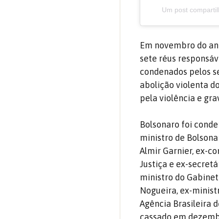
Um post compartil
Em novembro do ano
sete réus responsáve
condenados pelos se
abolição violenta d
pela violência e gr
Bolsonaro foi conde
ministro de Bolsona
Almir Garnier, ex-c
Justiça e ex-secretá
ministro do Gabinete
Nogueira, ex-minist
Agência Brasileira d
cassado em dezembr