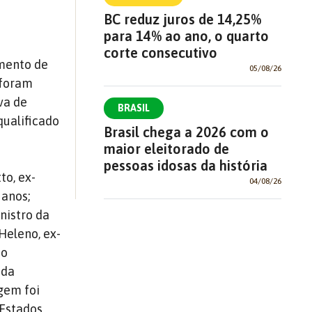
BC reduz juros de 14,25%
para 14% ao ano, o quarto
corte consecutivo
amento de
05/08/26
 foram
va de
BRASIL
qualificado
Brasil chega a 2026 com o
maior eleitorado de
pessoas idosas da história
to, ex-
04/08/26
 anos;
nistro da
 Heleno, ex-
io
 da
agem foi
 Estados