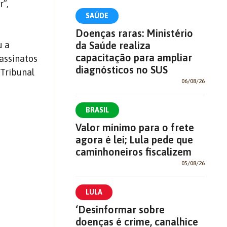
r”,
SAÚDE
Doenças raras: Ministério
da Saúde realiza
u a
capacitação para ampliar
sassinatos
diagnósticos no SUS
 Tribunal
06/08/26
BRASIL
Valor mínimo para o frete
agora é lei; Lula pede que
caminhoneiros fiscalizem
05/08/26
LULA
‘Desinformar sobre
doenças é crime, canalhice