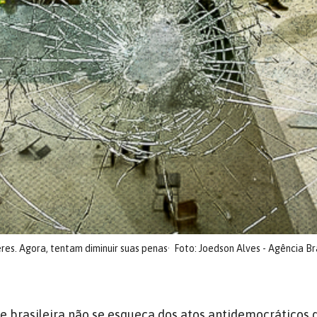
res. Agora, tentam diminuir suas penas
Foto: Joedson Alves - Agência Bra
e brasileira não se esqueça dos atos antidemocráticos 