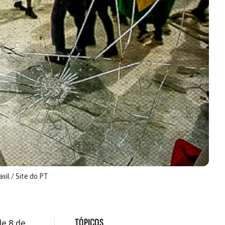
sil / Site do PT
TÓPICOS
de 8 de