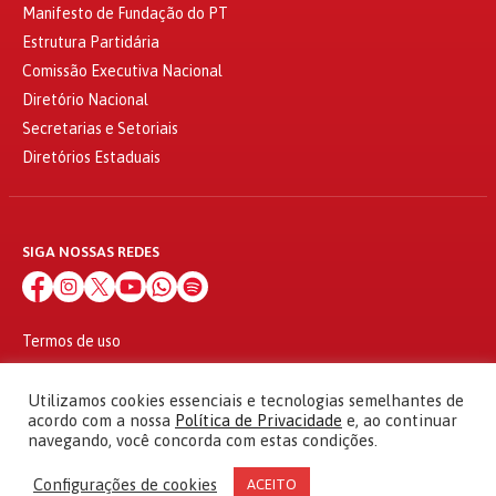
Manifesto de Fundação do PT
Estrutura Partidária
Comissão Executiva Nacional
Diretório Nacional
Secretarias e Setoriais
Diretórios Estaduais
SIGA NOSSAS REDES
Termos de uso
Política de privacidade
© 2010 - 2026
Utilizamos cookies essenciais e tecnologias semelhantes de
Partido dos Trabalhadores Todos os direitos reservados
acordo com a nossa
Política de Privacidade
e, ao continuar
navegando, você concorda com estas condições.
Configurações de cookies
ACEITO