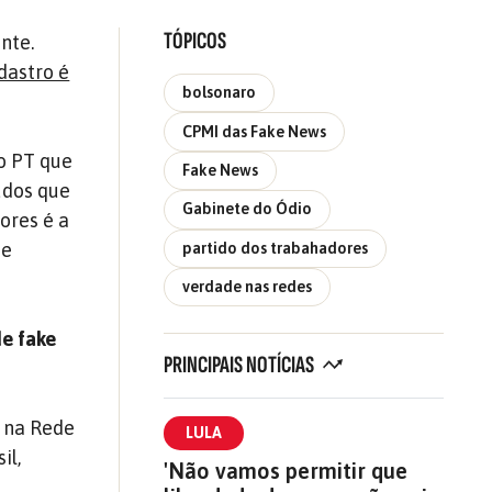
TÓPICOS
nte.
dastro é
bolsonaro
CPMI das Fake News
o PT que
Fake News
údos que
Gabinete do Ódio
ores é a
de
partido dos trabahadores
verdade nas redes
de fake
PRINCIPAIS NOTÍCIAS
e na Rede
LULA
il,
'Não vamos permitir que