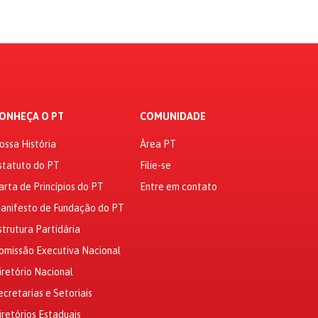
ONHEÇA O PT
COMUNIDADE
ossa História
Área PT
statuto do PT
Filie-se
arta de Princípios do PT
Entre em contato
anifesto de Fundação do PT
strutura Partidária
omissão Executiva Nacional
iretório Nacional
ecretarias e Setoriais
iretórios Estaduais