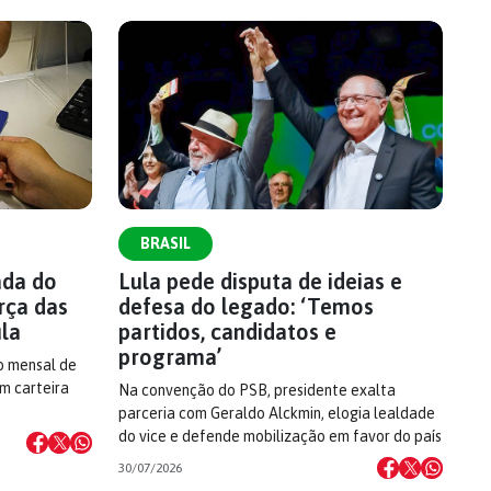
BRASIL
ada do
Lula pede disputa de ideias e
rça das
defesa do legado: ‘Temos
ula
partidos, candidatos e
programa’
o mensal de
om carteira
Na convenção do PSB, presidente exalta
parceria com Geraldo Alckmin, elogia lealdade
do vice e defende mobilização em favor do país
30/07/2026