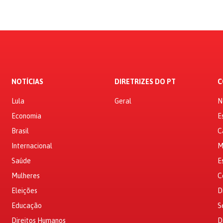
NOTÍCIAS
DIRETRIZES DO PT
C
Lula
Geral
N
Economia
E
Brasil
C
Internacional
M
Saúde
E
Mulheres
C
Eleições
D
Educação
S
Direitos Humanos
D