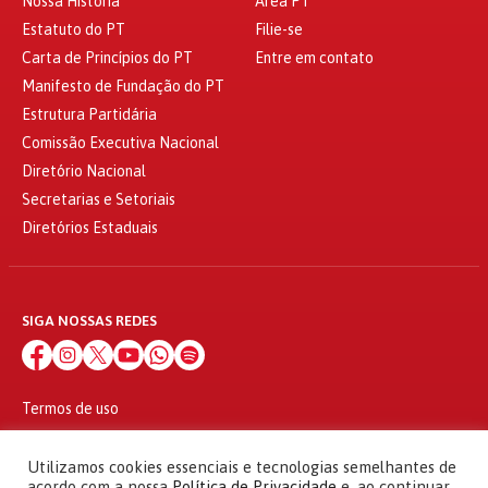
Nossa História
Área PT
Estatuto do PT
Filie-se
Carta de Princípios do PT
Entre em contato
Manifesto de Fundação do PT
Estrutura Partidária
Comissão Executiva Nacional
Diretório Nacional
Secretarias e Setoriais
Diretórios Estaduais
SIGA NOSSAS REDES
Termos de uso
Política de privacidade
© 2010 - 2026
Utilizamos cookies essenciais e tecnologias semelhantes de
Partido dos Trabalhadores Todos os direitos reservados
acordo com a nossa
Política de Privacidade
e, ao continuar