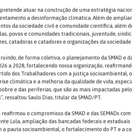
pretende atuar na construção de uma estratégia nacion
entamento a desinformação climática. Além de ampliar
tos da sociedade civil e comunidade científica, além d
as, povos e comunidades tradicionais, juventude, sindic
res, catadoras e catadores e organizações da sociedade c
truindo, de forma coletiva, o planejamento da SMAD e 
026 a 2028, fortalecendo nossa organização, reafirmand
ido dos Trabalhadores com a justiça socioambiental, 
ise climática e a melhoria da qualidade de vida, espec
obre e das periferias, que são as mais impactadas pel
, ressaltou Saulo Dias, titular da SMAD/PT.
 reafirmou o compromisso da SMAD e das SEMADs com
ente Lula, ampliação das bancadas federais e estaduais
a pauta socioambiental, o fortalecimento do PT e a c