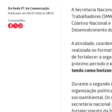
Da Rede PT de Comunicação
A Secretaria Nacio
Publicado em 06/07/2026 às 18h33
Trabalhadores (SMAD
Compartilhe
Coletivo Nacional e
Desenvolvimento do 
A atividade, coorde
realizada no formato
de fortalecer a orga
próximo período e
c
tendo como horizonte
Durante o segundo d
organização política
socioambiental. Os 
secretária nacional
fortalecimento da f