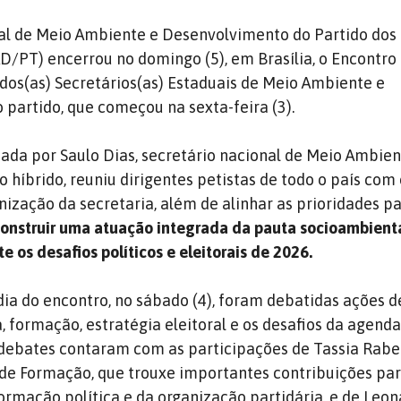
nal de Meio Ambiente e Desenvolvimento do Partido dos
/PT) encerrou no domingo (5), em Brasília, o Encontro
 dos(as) Secretários(as) Estaduais de Meio Ambiente e
partido, que começou na sexta-feira (3).
nada por Saulo Dias, secretário nacional de Meio Ambien
 híbrido, reuniu dirigentes petistas de todo o país com 
nização da secretaria, além de alinhar as prioridades p
onstruir uma atuação integrada da pauta socioambienta
 os desafios políticos e eleitorais de 2026.
ia do encontro, no sábado (4), foram debatidas ações d
, formação, estratégia eleitoral e os desafios da agend
debates contaram com as participações de Tassia Rabe
 de Formação, que trouxe importantes contribuições par
ormação política e da organização partidária, e de Leo