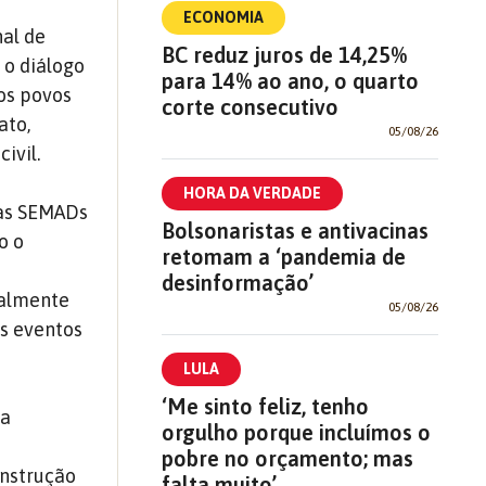
ECONOMIA
al de
BC reduz juros de 14,25%
 o diálogo
para 14% ao ano, o quarto
os povos
corte consecutivo
ato,
05/08/26
ivil.
HORA DA VERDADE
das SEMADs
Bolsonaristas e antivacinas
o o
retomam a ‘pandemia de
o
desinformação’
ialmente
05/08/26
os eventos
LULA
‘Me sinto feliz, tenho
 a
orgulho porque incluímos o
pobre no orçamento; mas
onstrução
falta muito’