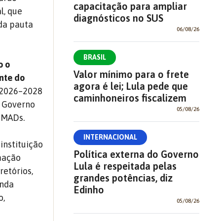
capacitação para ampliar
l, que
diagnósticos no SUS
 da pauta
06/08/26
BRASIL
o o
Valor mínimo para o frete
nte do
agora é lei; Lula pede que
 2026–2028
caminhoneiros fiscalizem
e Governo
05/08/26
EMADs.
INTERNACIONAL
instituição
Política externa do Governo
mação
Lula é respeitada pelas
retórios,
grandes potências, diz
enda
Edinho
o,
05/08/26