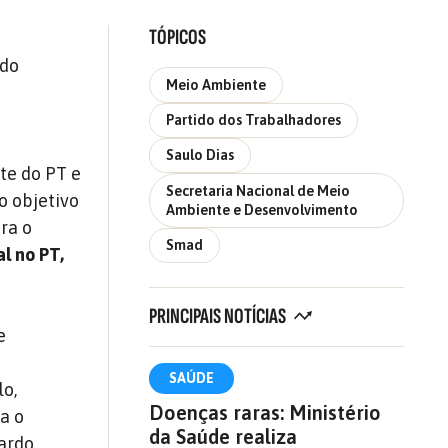
TÓPICOS
 do
Meio Ambiente
Partido dos Trabalhadores
Saulo Dias
te do PT e
Secretaria Nacional de Meio
o objetivo
Ambiente e Desenvolvimento
ara o
Smad
l no PT,
PRINCIPAIS NOTÍCIAS
e
a
SAÚDE
lo,
Doenças raras: Ministério
a o
da Saúde realiza
nardo