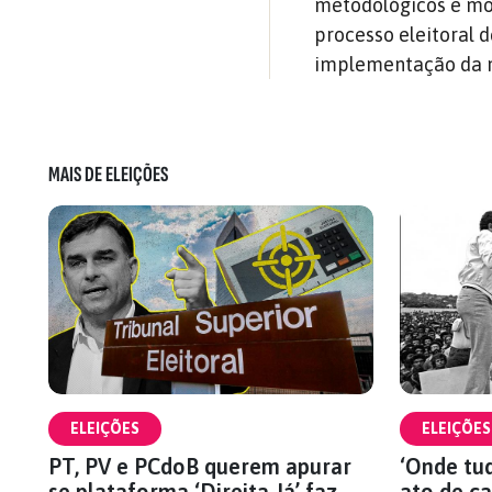
metodológicos e mo
processo eleitoral 
implementação da m
MAIS DE ELEIÇÕES
ELEIÇÕES
ELEIÇÕES
PT, PV e PCdoB querem apurar
‘Onde tu
se plataforma ‘Direita Já’ faz
ato de c