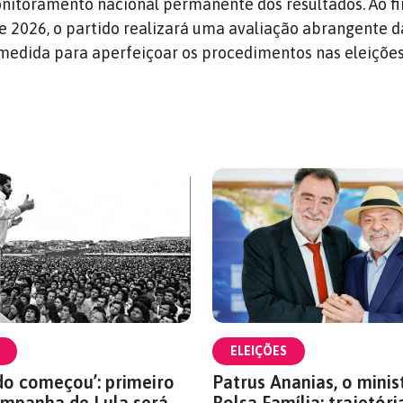
nitoramento nacional permanente dos resultados. Ao fi
de 2026, o partido realizará uma avaliação abrangente d
edida para aperfeiçoar os procedimentos nas eleições
ELEIÇÕES
do começou’: primeiro
Patrus Ananias, o minis
ampanha de Lula será
Bolsa Família: trajetóri