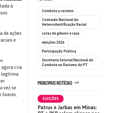
tada à
Combate a racismo
esso
Comissão Nacional de
Heteroidentificação Racial
ca de ações
cotas de gênero e raça
aciais e
eleições 2026
Participação Política
es
Secretaria Setorial Nacional de
Combate ao Racismo do PT
e agora cria
 legítima
ter
PRINCIPAIS NOTÍCIAS
a vez se
o Soares,
ELEIÇÕES
Patrus e Jarbas em Minas: