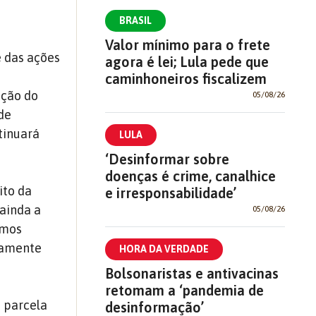
BRASIL
Valor mínimo para o frete
e das ações
agora é lei; Lula pede que
caminhoneiros fiscalizem
ução do
05/08/26
 de
tinuará
LULA
‘Desinformar sobre
doenças é crime, canalhice
ito da
e irresponsabilidade’
ainda a
05/08/26
amos
icamente
HORA DA VERDADE
Bolsonaristas e antivacinas
retomam a ‘pandemia de
 parcela
desinformação’