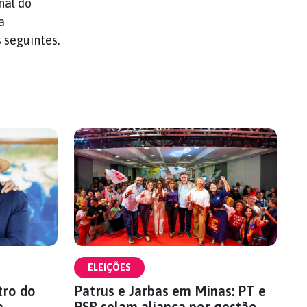
nal do
a
 seguintes.
ELEIÇÕES
tro do
Patrus e Jarbas em Minas: PT e
a
PSB selam aliança por gestão