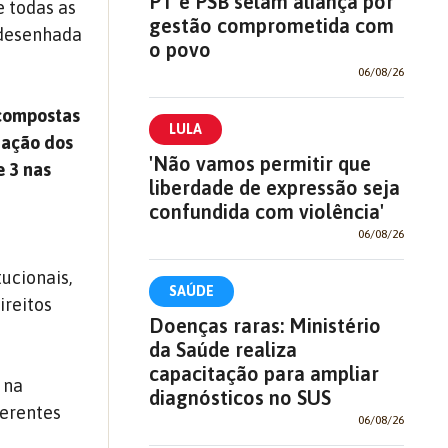
PT e PSB selam aliança por
e todas as
gestão comprometida com
 desenhada
o povo
06/08/26
 compostas
LULA
iação dos
'Não vamos permitir que
e 3 nas
liberdade de expressão seja
confundida com violência'
06/08/26
ucionais,
SAÚDE
ireitos
Doenças raras: Ministério
da Saúde realiza
capacitação para ampliar
 na
diagnósticos no SUS
ferentes
06/08/26