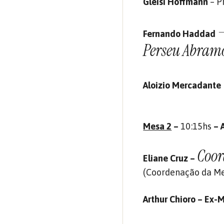
Gleisi Hoffmann
– P
–
Fernando Haddad
Perseu Abram
Aloizio Mercadante
Mesa 2
–
10:15hs
– 
Coor
Eliane Cruz –
(Coordenação da M
Arthur Chioro – Ex-