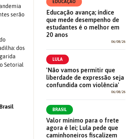
EDUCAÇÃO
pandemia
Educação avança; índice
ntes serão
que mede desempenho de
estudantes é o melhor em
20 anos
 do
06/08/26
dilha: dos
rgarida
LULA
o Setorial
'Não vamos permitir que
liberdade de expressão seja
confundida com violência'
06/08/26
Brasil
BRASIL
Valor mínimo para o frete
agora é lei; Lula pede que
caminhoneiros fiscalizem