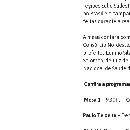
regiões Sul e Sude
no Brasil e a campa
feitas durante a re
A mesa contará com 
Consórcio Nordeste;
prefeitos Edinho Si
Salomão, de Juiz de
Nacional de Saúde do
Confira a program
Mesa 1
–
9:30hs
– C
Paulo Teixeira
– Dep