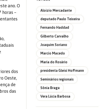
ste ano. O
Aloizio Mercadante
7 horas –
sentantes
deputado Paulo Teixeira
Fernando Haddad
Gilberto Carvalho
ão,
taduais
Joaquim Soriano
e
Marcio Macedo
Maria do Rosário
presidenta Gleisi Hoffmann
riores dos
ro Oeste,
Seminários regionais
sença de
Sônia Braga
bros das
Vera Lúcia Barbosa