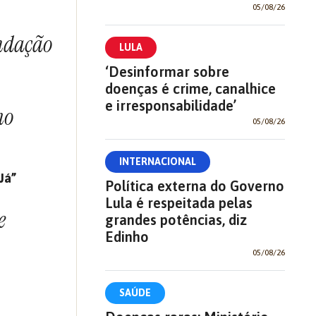
05/08/26
undação
LULA
‘Desinformar sobre
doenças é crime, canalhice
e irresponsabilidade’
mo
05/08/26
INTERNACIONAL
Já”
Política externa do Governo
Lula é respeitada pelas
e
grandes potências, diz
Edinho
05/08/26
SAÚDE