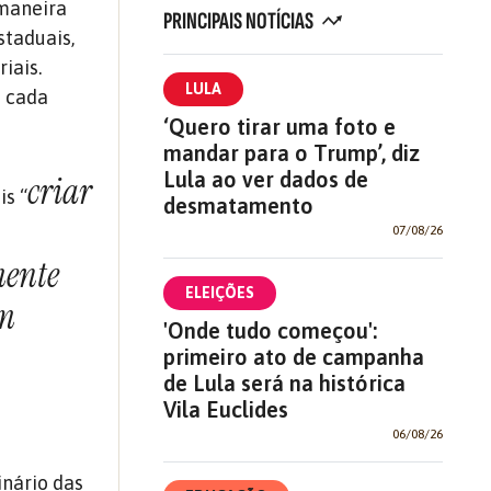
 maneira
PRINCIPAIS NOTÍCIAS
staduais,
iais.
LULA
e cada
‘Quero tirar uma foto e
mandar para o Trump’, diz
Lula ao ver dados de
criar
is “
desmatamento
07/08/26
amente
ELEIÇÕES
am
'Onde tudo começou':
primeiro ato de campanha
de Lula será na histórica
Vila Euclides
06/08/26
inário das