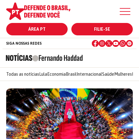
ÁREA PT
FILIE-SE
SIGA NOSSAS REDES
NOTÍCIAS
Fernando Haddad
Todas as notícias
Lula
Economia
Brasil
Internacional
Saúde
Mulheres
Ele