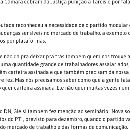
na Câmara cobram da Justiça punição a Tarcísio por fal
putada reconheceu a necessidade de o partido modular 
udanças sensíveis no mercado de trabalho, a exemplo 
os por plataformas.
ue não dá pra deixar pra trás também quem nos trouxe a
ma quantidade grande de trabalhadores assalariados,
têm carteira assinada e que também precisam da nossa 
e fez. Mas nós precisamos saber como que a gente fal
 quer carteira assinada. Ele não quer muitas vezes nem
do DN, Gleisi também fez menção ao seminário “Nova s
fios do PT”, previsto para dezembro, quando o partido va
 do mercado de trabalho e das formas de comunicação.