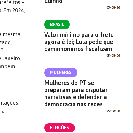
Edinho
prefeitos –
05/08/26
s. Em 2024,
BRASIL
Valor mínimo para o frete
s a mesma
agora é lei; Lula pede que
gado,
caminhoneiros fiscalizem
13
05/08/26
 Janeiro,
também
MULHERES
Mulheres do PT se
preparam para disputar
narrativas e defender a
entações
democracia nas redes
 a
05/08/26
ELEIÇÕES