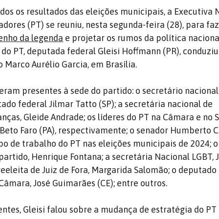
dos os resultados das eleições municipais, a Executiva 
adores (PT) se reuniu, nesta segunda-feira (28), para fa
enho da legenda
e projetar os rumos da política nacional
 do PT, deputada federal Gleisi Hoffmann (PR), conduziu
 Marco Aurélio Garcia, em Brasília.
veram presentes à sede do partido: o secretário nacional
do federal Jilmar Tatto (SP); a secretária nacional de
nças, Gleide Andrade; os líderes do PT na Câmara e no 
Beto Faro (PA), respectivamente; o senador Humberto Co
o de trabalho do PT nas eleições municipais de 2024; o
 partido, Henrique Fontana; a secretária Nacional LGBT, 
 reeleita de Juiz de Fora, Margarida Salomão; o deputado
 Câmara, José Guimarães (CE); entre outros.
entes, Gleisi falou sobre a mudança de estratégia do PT