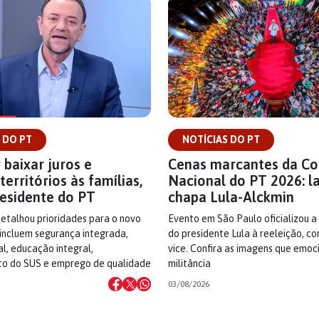
 DO PT
NOTÍCIAS DO PT
 baixar juros e
Cenas marcantes da C
territórios às famílias,
Nacional do PT 2026: l
residente do PT
chapa Lula-Alckmin
detalhou prioridades para o novo
Evento em São Paulo oficializou a
incluem segurança integrada,
do presidente Lula à reeleição, c
cal, educação integral,
vice. Confira as imagens que emo
to do SUS e emprego de qualidade
militância
03/08/2026