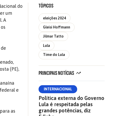
TÓPICOS
Nacional do
zer um
eleições 2024
. A
 os
Gleisi Hoffmann
Jilmar Tatto
Lula
 de
Time do Lula
Senado,
sta (PE),
PRINCIPAIS NOTÍCIAS
Janaína
INTERNACIONAL
 federal e
Política externa do Governo
Lula é respeitada pelas
grandes potências, diz
 para as