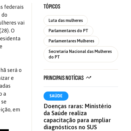
TÓPICOS
s federais
s do
Luta das mulheres
ulheres vai
(28). O
Parlamentares do PT
residenta
Parlamentares Mulheres
de
Secretaria Nacional das Mulheres
do PT
nhã será o
PRINCIPAIS NOTÍCIAS
izar e
tadas
o a
SAÚDE
 se
Doenças raras: Ministério
eição, em
da Saúde realiza
capacitação para ampliar
diagnósticos no SUS