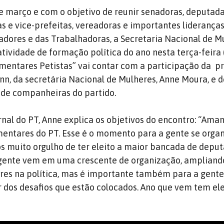
 março e com o objetivo de reunir senadoras, deputada
as e vice-prefeitas, vereadoras e importantes liderança
adores e das Trabalhadoras, a Secretaria Nacional de M
atividade de formação política do ano nesta terça-feira 
mentares Petistas” vai contar com a participação da p
ann, da secretária Nacional de Mulheres, Anne Moura, e 
de companheiras do partido.
rnal do PT, Anne explica os objetivos do encontro: “Ama
entares do PT. Esse é o momento para a gente se organ
s muito orgulho de ter eleito a maior bancada de depu
A gente vem em uma crescente de organização, ampliand
res na política, mas é importante também para a gente
r dos desafios que estão colocados. Ano que vem tem el