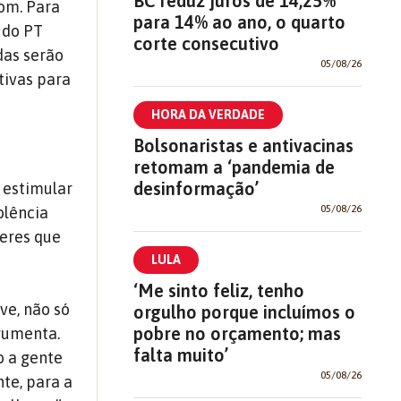
BC reduz juros de 14,25%
om. Para
para 14% ao ano, o quarto
 do PT
corte consecutivo
das serão
05/08/26
tivas para
HORA DA VERDADE
Bolsonaristas e antivacinas
retomam a ‘pandemia de
desinformação’
 estimular
05/08/26
olência
heres que
LULA
‘Me sinto feliz, tenho
ve, não só
orgulho porque incluímos o
pobre no orçamento; mas
rgumenta.
falta muito’
o a gente
05/08/26
nte, para a