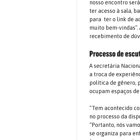
nosso encontro será
ter acesso à sala,
para ter o link de 
muito bem-vindas”.
recebimento de dúv
Processo de escut
A secretária Nacion
a troca de experiên
política de gênero,
ocupam espaços de 
“Tem acontecido co
no processo da dispu
“Portanto, nós vamo
se organiza para enf