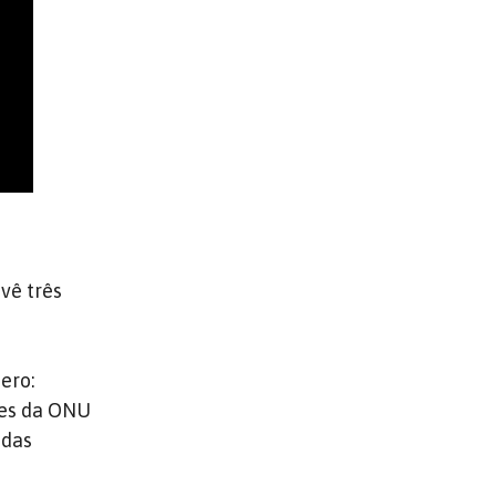
vê três
ero:
tes da ONU
 das