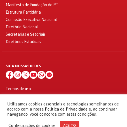
Manifesto de Fundação do PT
Estrutura Partidária
Comissão Executiva Nacional
Diretório Nacional
Secretarias e Setoriais
Diretórios Estaduais
SIGA NOSSAS REDES
Termos de uso
Política de privacidade
© 2010 - 2026
Utilizamos cookies essenciais e tecnologias semelhantes de
Partido dos Trabalhadores Todos os direitos reservados
acordo com a nossa
Política de Privacidade
e, ao continuar
navegando, você concorda com estas condições.
Configurações de cookies
ACEITO