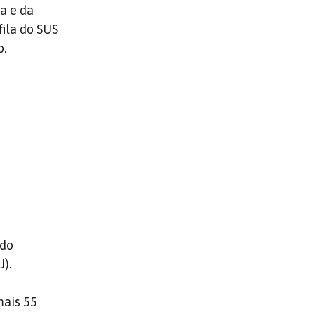
a e da
ila do SUS
o.
 do
J).
mais 55