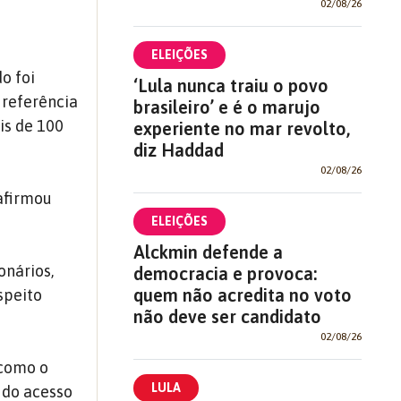
02/08/26
ELEIÇÕES
o foi
‘Lula nunca traiu o povo
 referência
brasileiro’ e é o marujo
is de 100
experiente no mar revolto,
diz Haddad
02/08/26
 afirmou
ELEIÇÕES
Alckmin defende a
onários,
democracia e provoca:
quem não acredita no voto
speito
não deve ser candidato
02/08/26
 como o
LULA
 do acesso