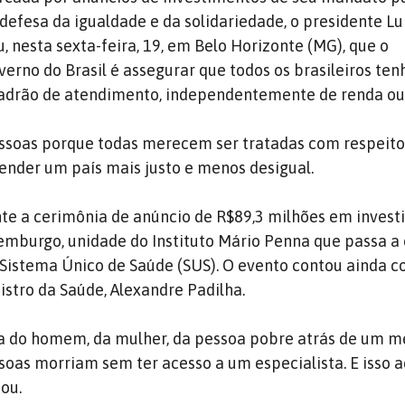
defesa da igualdade e da solidariedade, o presidente Lu
u, nesta sexta-feira, 19, em Belo Horizonte (MG), que o
rno do Brasil é assegurar que todos os brasileiros te
drão de atendimento, independentemente de renda ou
essoas porque todas merecem ser tratadas com respeito
fender um país mais justo e menos desigual.
nte a cerimônia de anúncio de R$89,3 milhões em inves
emburgo, unidade do Instituto Mário Penna que passa a
Sistema Único de Saúde (SUS). O evento contou ainda c
istro da Saúde, Alexandre Padilha.
ida do homem, da mulher, da pessoa pobre atrás de um m
soas morriam sem ter acesso a um especialista. E isso 
mou.