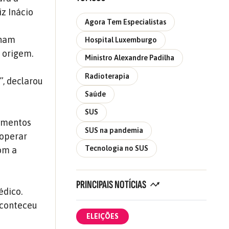
iz Inácio
Agora Tem Especialistas
nham
Hospital Luxemburgo
 origem.
Ministro Alexandre Padilha
Radioterapia
”, declarou
Saúde
SUS
timentos
SUS na pandemia
 operar
Tecnologia no SUS
om a
PRINCIPAIS NOTÍCIAS
édico.
aconteceu
ELEIÇÕES