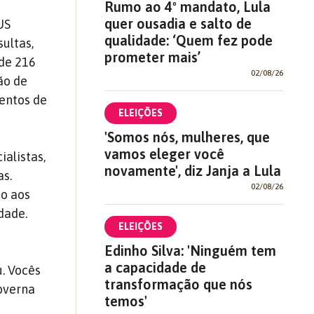
Rumo ao 4º mandato, Lula
quer ousadia e salto de
US
qualidade: ‘Quem fez pode
ultas,
prometer mais’
 de 216
02/08/26
ão de
entos de
ELEIÇÕES
'Somos nós, mulheres, que
vamos eleger você
alistas,
novamente', diz Janja a Lula
as.
02/08/26
so aos
dade.
ELEIÇÕES
Edinho Silva: 'Ninguém tem
e
a capacidade de
. Vocês
transformação que nós
governa
temos'