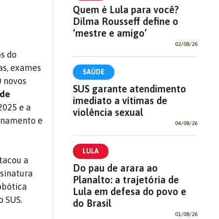
Quem é Lula para você?
Dilma Rousseff define o
‘mestre e amigo’
02/08/26
os do
tas, exames
SAÚDE
0 novos
SUS garante atendimento
 de
imediato a vítimas de
2025 e a
violência sexual
ionamento e
04/08/26
LULA
tacou a
Do pau de arara ao
ssinatura
Planalto: a trajetória de
obótica
Lula em defesa do povo e
o SUS.
do Brasil
01/08/26