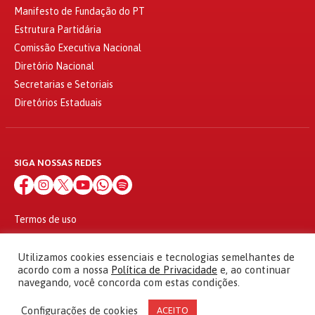
Manifesto de Fundação do PT
Estrutura Partidária
Comissão Executiva Nacional
Diretório Nacional
Secretarias e Setoriais
Diretórios Estaduais
SIGA NOSSAS REDES
Termos de uso
Política de privacidade
© 2010 - 2026
Utilizamos cookies essenciais e tecnologias semelhantes de
Partido dos Trabalhadores Todos os direitos reservados
acordo com a nossa
Política de Privacidade
e, ao continuar
navegando, você concorda com estas condições.
Configurações de cookies
ACEITO