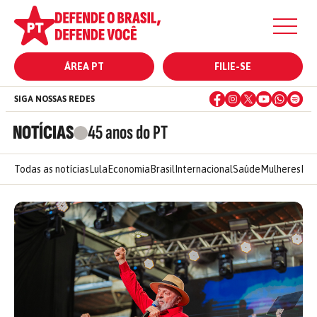
ÁREA PT
FILIE-SE
SIGA NOSSAS REDES
NOTÍCIAS
45 anos do PT
Todas as notícias
Lula
Economia
Brasil
Internacional
Saúde
Mulheres
Ele