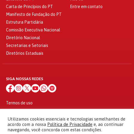
Carta de Princípios do PT
Entre em contato
Manifesto de Fundação do PT
Estrutura Partidária
Comissão Executiva Nacional
Diretório Nacional
Secretarias e Setoriais
Diretórios Estaduais
SIGA NOSSAS REDES
Termos de uso
Política de privacidade
© 2010 - 2026
Utilizamos cookies essenciais e tecnologias semelhantes de
Partido dos Trabalhadores Todos os direitos reservados
acordo com a nossa
Política de Privacidade
e, ao continuar
navegando, você concorda com estas condições.