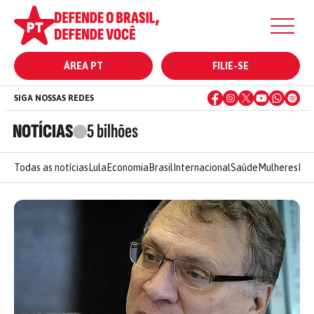
ÁREA PT
FILIE-SE
SIGA NOSSAS REDES
NOTÍCIAS
5 bilhões
Todas as notícias
Lula
Economia
Brasil
Internacional
Saúde
Mulheres
Ele