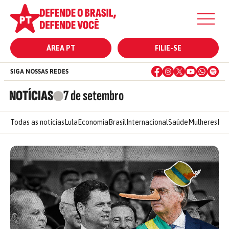
ÁREA PT
FILIE-SE
SIGA NOSSAS REDES
NOTÍCIAS
7 de setembro
Todas as notícias
Lula
Economia
Brasil
Internacional
Saúde
Mulheres
Ele