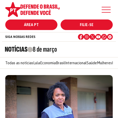
ÁREA PT
FILIE-SE
SIGA NOSSAS REDES
NOTÍCIAS
8 de março
Todas as notícias
Lula
Economia
Brasil
Internacional
Saúde
Mulheres
Ele