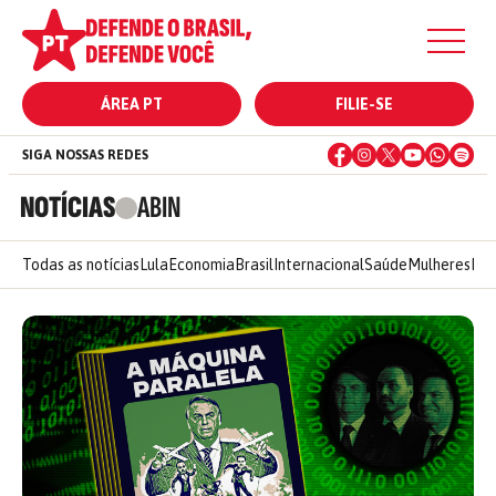
ÁREA PT
FILIE-SE
SIGA NOSSAS REDES
NOTÍCIAS
ABIN
Todas as notícias
Lula
Economia
Brasil
Internacional
Saúde
Mulheres
Ele