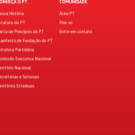
ONHEÇA O PT
COMUNIDADE
ossa História
Área PT
statuto do PT
Filie-se
arta de Princípios do PT
Entre em contato
anifesto de Fundação do PT
strutura Partidária
omissão Executiva Nacional
iretório Nacional
ecretarias e Setoriais
iretórios Estaduais