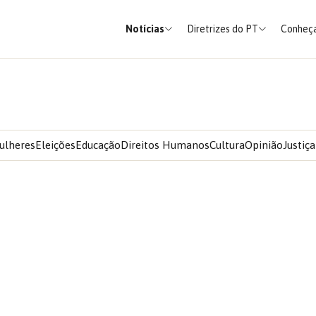
Notícias
Diretrizes do PT
Conheça
ulheres
Eleições
Educação
Direitos Humanos
Cultura
Opinião
Justiça