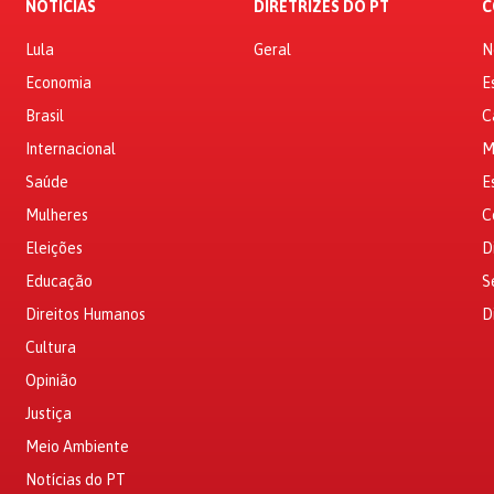
NOTÍCIAS
DIRETRIZES DO PT
C
Lula
Geral
N
Economia
E
Brasil
C
Internacional
M
Saúde
E
Mulheres
C
Eleições
D
Educação
S
Direitos Humanos
D
Cultura
Opinião
Justiça
Meio Ambiente
Notícias do PT