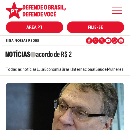
ÁREA PT
FILIE-SE
SIGA NOSSAS REDES
NOTÍCIAS
acordo de R$ 2
Todas as notícias
Lula
Economia
Brasil
Internacional
Saúde
Mulheres
Ele