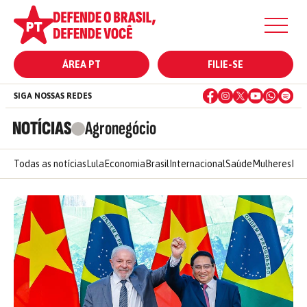
ÁREA PT
FILIE-SE
SIGA NOSSAS REDES
NOTÍCIAS
Agronegócio
Todas as notícias
Lula
Economia
Brasil
Internacional
Saúde
Mulheres
Ele