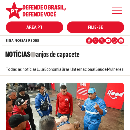
ÁREA PT
FILIE-SE
SIGA NOSSAS REDES
NOTÍCIAS
anjos de capacete
Todas as notícias
Lula
Economia
Brasil
Internacional
Saúde
Mulheres
Ele