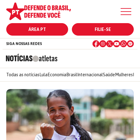
ÁREA PT
FILIE-SE
SIGA NOSSAS REDES
NOTÍCIAS
atletas
Todas as notícias
Lula
Economia
Brasil
Internacional
Saúde
Mulheres
Ele