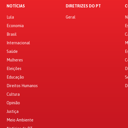
NOTÍCIAS
DIRETRIZES DO PT
C
Lula
Geral
N
Economia
E
Brasil
C
Internacional
M
Saúde
E
Mulheres
C
Eleições
D
Educação
S
Direitos Humanos
D
Cultura
Opinião
Justiça
Meio Ambiente