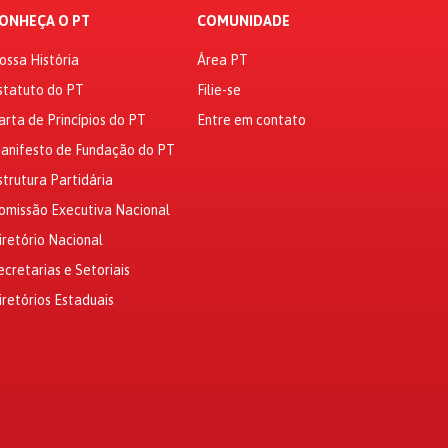
ONHEÇA O PT
COMUNIDADE
ossa História
Área PT
statuto do PT
Filie-se
arta de Princípios do PT
Entre em contato
anifesto de Fundação do PT
strutura Partidária
omissão Executiva Nacional
iretório Nacional
ecretarias e Setoriais
iretórios Estaduais