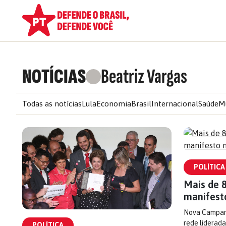
NOTÍCIAS
Beatriz Vargas
Todas as notícias
Lula
Economia
Brasil
Internacional
Saúde
M
POLÍTICA
Mais de 8
manifest
Nova Campanh
rede liderada
POLÍTICA