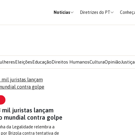
Notícias
Diretrizes do PT
Conheça
ulheres
Eleições
Educação
Direitos Humanos
Cultura
Opinião
Justiça
 mil juristas lançam
o mundial contra golpe
a da Legalidade relembra a
 por Brizola contra tentativa de