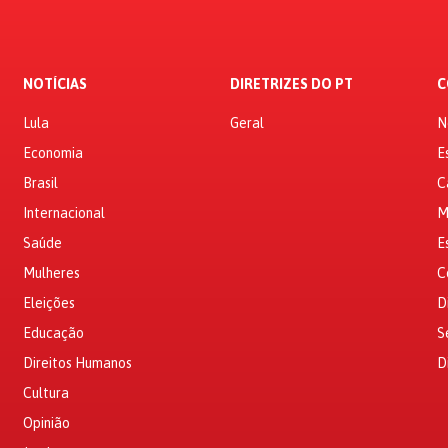
NOTÍCIAS
DIRETRIZES DO PT
C
Lula
Geral
N
Economia
E
Brasil
C
Internacional
M
Saúde
E
Mulheres
C
Eleições
D
Educação
S
Direitos Humanos
D
Cultura
Opinião