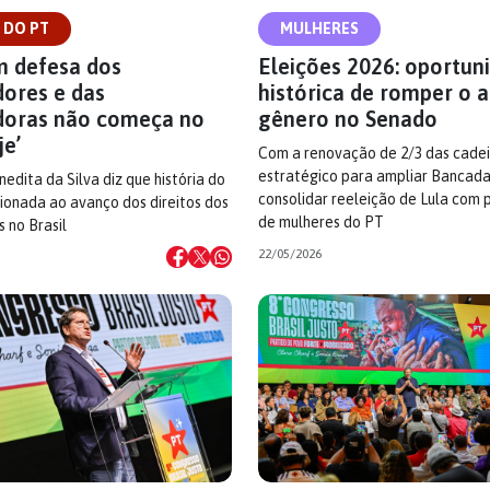
 DO PT
MULHERES
m defesa dos
Eleições 2026: oportun
dores e das
histórica de romper o 
doras não começa no
gênero no Senado
je’
Com a renovação de 2/3 das cadeir
estratégico para ampliar Bancada
dita da Silva diz que história do
consolidar reeleição de Lula com
ionada ao avanço dos direitos dos
de mulheres do PT
 no Brasil
22/05/2026