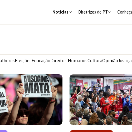
Notícias
Diretrizes do PT
Conheça
ulheres
Eleições
Educação
Direitos Humanos
Cultura
Opinião
Justiça