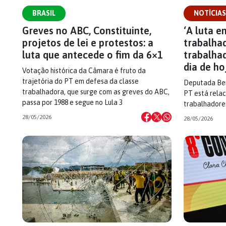
BRASIL
NOTÍCIAS
Greves no ABC, Constituinte,
‘A luta e
projetos de lei e protestos: a
trabalha
luta que antecede o fim da 6×1
trabalha
dia de ho
Votação histórica da Câmara é fruto da
trajetória do PT em defesa da classe
Deputada Bene
trabalhadora, que surge com as greves do ABC,
PT está relac
passa por 1988 e segue no Lula 3
trabalhadores
28/05/2026
28/05/2026