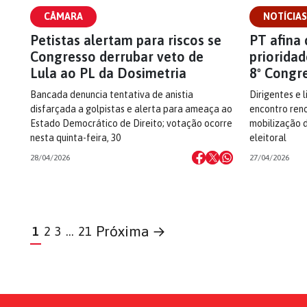
CÂMARA
NOTÍCIAS
Petistas alertam para riscos se
PT afina 
Congresso derrubar veto de
prioridad
Lula ao PL da Dosimetria
8º Congr
Bancada denuncia tentativa de anistia
Dirigentes e 
disfarçada a golpistas e alerta para ameaça ao
encontro ren
Estado Democrático de Direito; votação ocorre
mobilização d
nesta quinta-feira, 30
eleitoral
28/04/2026
27/04/2026
Próxima →
1
2
3
…
21