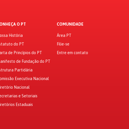
ONHEÇA O PT
COMUNIDADE
ossa História
Área PT
statuto do PT
Filie-se
arta de Princípios do PT
Entre em contato
anifesto de Fundação do PT
strutura Partidária
omissão Executiva Nacional
iretório Nacional
ecretarias e Setoriais
iretórios Estaduais