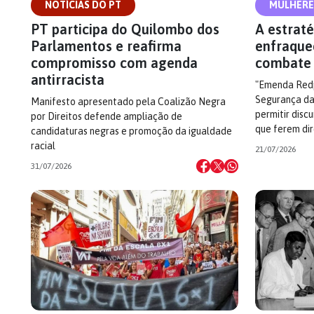
NOTÍCIAS DO PT
MULHERE
PT participa do Quilombo dos
A estraté
Parlamentos e reafirma
enfraque
compromisso com agenda
combate 
antirracista
"Emenda Redp
Segurança da
Manifesto apresentado pela Coalizão Negra
permitir disc
por Direitos defende ampliação de
que ferem dir
candidaturas negras e promoção da igualdade
racial
21/07/2026
31/07/2026