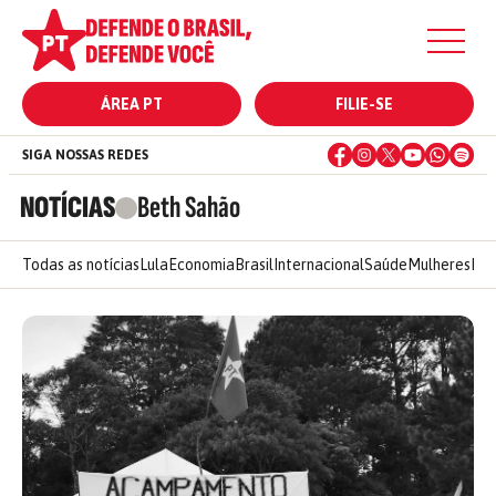
ÁREA PT
FILIE-SE
SIGA NOSSAS REDES
NOTÍCIAS
Beth Sahão
Todas as notícias
Lula
Economia
Brasil
Internacional
Saúde
Mulheres
Ele