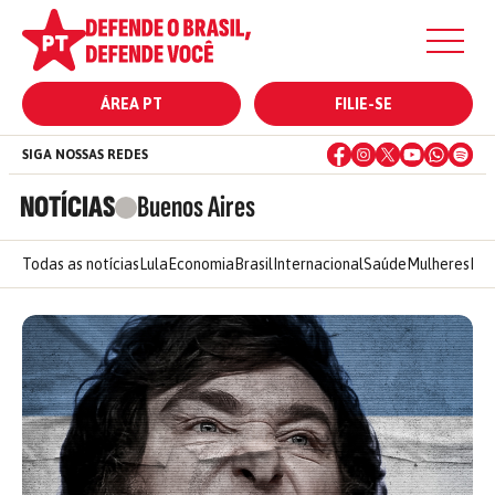
ÁREA PT
FILIE-SE
SIGA NOSSAS REDES
NOTÍCIAS
Buenos Aires
Todas as notícias
Lula
Economia
Brasil
Internacional
Saúde
Mulheres
Ele