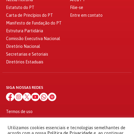
Estatuto do PT
Filie-se
Carta de Princípios do PT
Entre em contato
Manifesto de Fundação do PT
Estrutura Partidária
Comissão Executiva Nacional
Diretório Nacional
Secretarias e Setoriais
Diretórios Estaduais
SIGA NOSSAS REDES
Termos de uso
Política de privacidade
© 2010 - 2026
Utilizamos cookies essenciais e tecnologias semelhantes de
Partido dos Trabalhadores Todos os direitos reservados
acordo com a nossa
Política de Privacidade
e, ao continuar