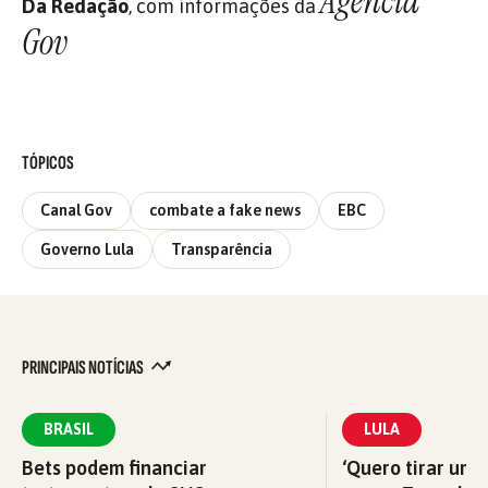
Agência
Da Redação
, com informações da
Gov
TÓPICOS
Canal Gov
combate a fake news
EBC
Governo Lula
Transparência
PRINCIPAIS NOTÍCIAS
BRASIL
LULA
Bets podem financiar
‘Quero tirar uma