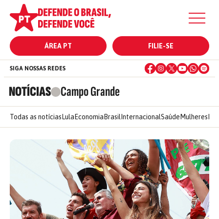
ÁREA PT
FILIE-SE
SIGA NOSSAS REDES
NOTÍCIAS
Campo Grande
Todas as notícias
Lula
Economia
Brasil
Internacional
Saúde
Mulheres
Ele