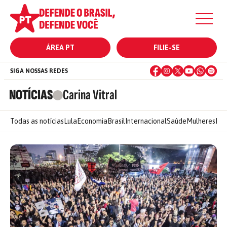
ÁREA PT
FILIE-SE
SIGA NOSSAS REDES
NOTÍCIAS
Carina Vitral
Todas as notícias
Lula
Economia
Brasil
Internacional
Saúde
Mulheres
Ele