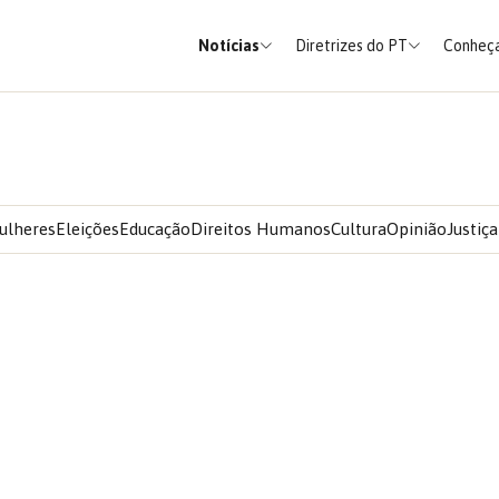
Notícias
Diretrizes do PT
Conheça
ulheres
Eleições
Educação
Direitos Humanos
Cultura
Opinião
Justiça