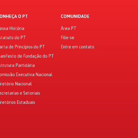
ONHEÇA O PT
COMUNIDADE
ossa História
Área PT
statuto do PT
Filie-se
arta de Princípios do PT
Entre em contato
anifesto de Fundação do PT
strutura Partidária
omissão Executiva Nacional
iretório Nacional
ecretarias e Setoriais
iretórios Estaduais