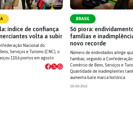
IA
BRASIL
la: índice de confiança
Só piora: endividament
erciantes volta a subir
famílias e inadimplênc
novo recorde
nfederação Nacional do
ens, Serviços e Turismo (CNC), o
Número de endividados atinge qu
cançou 110,6 pontos em agosto
famílias, segundo a Confederação
Comércio de Bens, Serviços e Turi
Quantidade de inadimplentes ta
aumenta bate marca histórica
10/10/2022