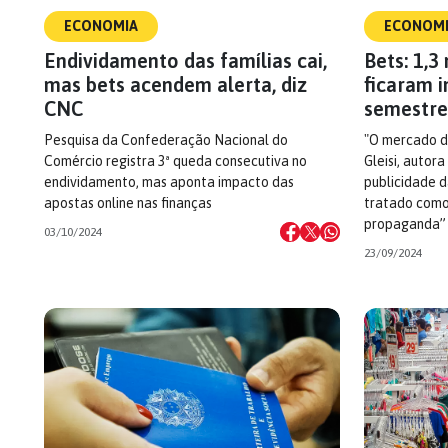
ECONOMIA
ECONOM
Endividamento das famílias cai,
Bets: 1,3
mas bets acendem alerta, diz
ficaram i
CNC
semestre
Pesquisa da Confederação Nacional do
"O mercado do
Comércio registra 3ª queda consecutiva no
Gleisi, autora
endividamento, mas aponta impacto das
publicidade d
apostas online nas finanças
tratado como
propaganda”
03/10/2024
23/09/2024