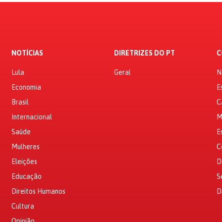
NOTÍCIAS
DIRETRIZES DO PT
C
Lula
Geral
N
Economia
E
Brasil
C
Internacional
M
Saúde
E
Mulheres
C
Eleições
D
Educação
S
Direitos Humanos
D
Cultura
Opinião