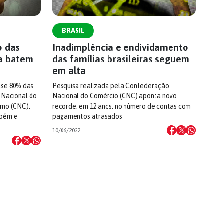
BRASIL
o das
Inadimplência e endividamento
ia batem
das famílias brasileiras seguem
em alta
ase 80% das
Pesquisa realizada pela Confederação
 Nacional do
Nacional do Comércio (CNC) aponta novo
smo (CNC).
recorde, em 12 anos, no número de contas com
mbém e
pagamentos atrasados
10/06/2022