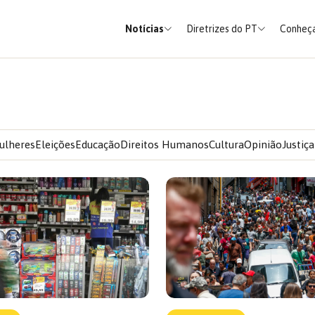
Notícias
Diretrizes do PT
Conheça
ulheres
Eleições
Educação
Direitos Humanos
Cultura
Opinião
Justiça