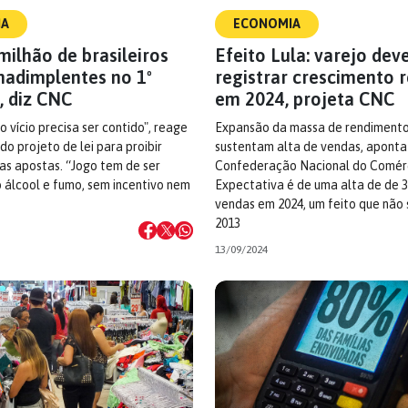
IA
ECONOMIA
 milhão de brasileiros
Efeito Lula: varejo dev
nadimplentes no 1º
registrar crescimento 
, diz CNC
em 2024, projeta CNC
 vício precisa ser contido", reage
Expansão da massa de rendiment
 do projeto de lei para proibir
sustentam alta de vendas, aponta
as apostas. “Jogo tem de ser
Confederação Nacional do Comérc
 álcool e fumo, sem incentivo nem
Expectativa é de uma alta de de 
vendas em 2024, um feito que não
2013
13/09/2024