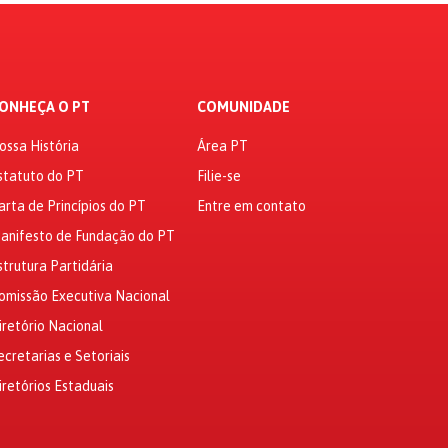
ONHEÇA O PT
COMUNIDADE
ossa História
Área PT
statuto do PT
Filie-se
arta de Princípios do PT
Entre em contato
anifesto de Fundação do PT
strutura Partidária
omissão Executiva Nacional
iretório Nacional
ecretarias e Setoriais
iretórios Estaduais