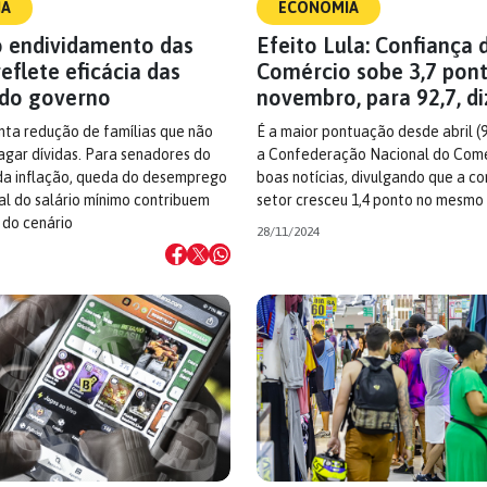
IA
ECONOMIA
 endividamento das
Efeito Lula: Confiança 
reflete eficácia das
Comércio sobe 3,7 pon
 do governo
novembro, para 92,7, d
nta redução de famílias que não
É a maior pontuação desde abril (
gar dívidas. Para senadores do
a Confederação Nacional do Comé
 da inflação, queda do desemprego
boas notícias, divulgando que a co
l do salário mínimo contribuem
setor cresceu 1,4 ponto no mesmo
 do cenário
28/11/2024