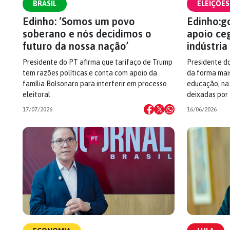
BRASIL
ELEIÇÕES
Edinho: ‘Somos um povo
Edinho:g
soberano e nós decidimos o
apoio ce
futuro da nossa nação’
indústria
Presidente do PT afirma que tarifaço de Trump
Presidente d
tem razões políticas e conta com apoio da
da forma mais
família Bolsonaro para interferir em processo
educação, na
eleitoral
deixadas por 
17/07/2026
16/06/2026