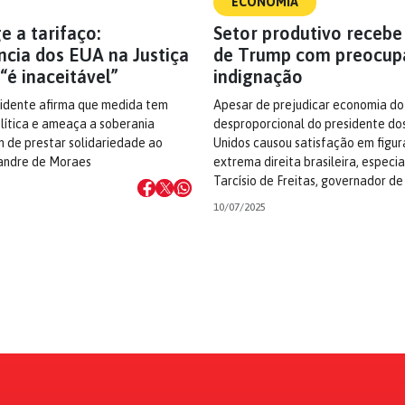
ECONOMIA
e a tarifaço:
Setor produtivo recebe
ncia dos EUA na Justiça
de Trump com preocup
 “é inaceitável”
indignação
sidente afirma que medida tem
Apesar de prejudicar economia do
lítica e ameaça a soberania
desproporcional do presidente do
m de prestar solidariedade ao
Unidos causou satisfação em figur
xandre de Moraes
extrema direita brasileira, espec
Tarcísio de Freitas, governador de
10/07/2025