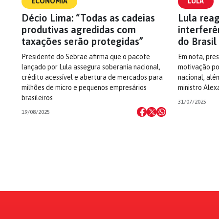
ECONOMIA
LULA
Décio Lima: “Todas as cadeias
Lula reag
produtivas agredidas com
interferê
taxações serão protegidas”
do Brasil
Presidente do Sebrae afirma que o pacote
Em nota, pre
lançado por Lula assegura soberania nacional,
motivação po
crédito acessível e abertura de mercados para
nacional, alé
milhões de micro e pequenos empresários
ministro Ale
brasileiros
31/07/2025
19/08/2025