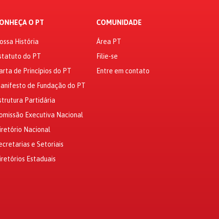
ONHEÇA O PT
COMUNIDADE
ossa História
Área PT
statuto do PT
Filie-se
arta de Princípios do PT
Entre em contato
anifesto de Fundação do PT
strutura Partidária
omissão Executiva Nacional
iretório Nacional
ecretarias e Setoriais
iretórios Estaduais