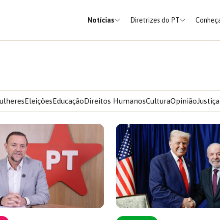
Notícias
Diretrizes do PT
Conheça
ulheres
Eleições
Educação
Direitos Humanos
Cultura
Opinião
Justiça