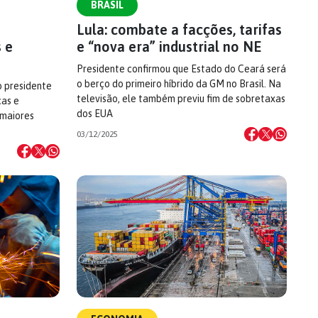
BRASIL
s
Lula: combate a facções, tarifas
 e
e “nova era” industrial no NE
Presidente confirmou que Estado do Ceará será
o berço do primeiro híbrido da GM no Brasil. Na
o presidente
televisão, ele também previu fim de sobretaxas
cas e
dos EUA
 maiores
03/12/2025