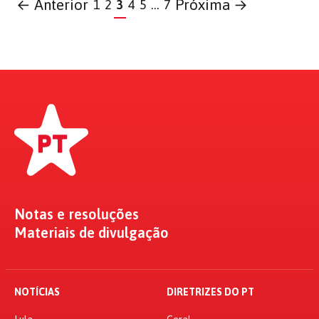
← Anterior
Próxima →
1
2
3
4
5
…
7
Notas e resoluções
Materiais de divulgação
NOTÍCIAS
DIRETRIZES DO PT