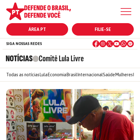
ÁREA PT
FILIE-SE
SIGA NOSSAS REDES
NOTÍCIAS
Comitê Lula Livre
Todas as notícias
Lula
Economia
Brasil
Internacional
Saúde
Mulheres
Ele