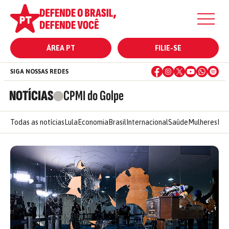
ÁREA PT
FILIE-SE
SIGA NOSSAS REDES
NOTÍCIAS
CPMI do Golpe
Todas as notícias
Lula
Economia
Brasil
Internacional
Saúde
Mulheres
Ele